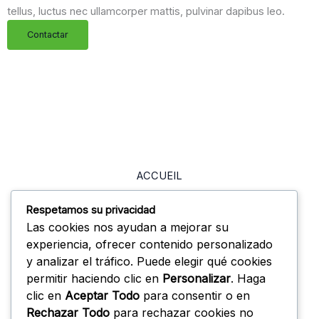
tellus, luctus nec ullamcorper mattis, pulvinar dapibus leo.
Contactar
ACCUEIL
PORTFOLIO
Respetamos su privacidad
BIO
Las cookies nos ayudan a mejorar su
experiencia, ofrecer contenido personalizado
SERVICES
y analizar el tráfico. Puede elegir qué cookies
BLOG
permitir haciendo clic en
Personalizar
. Haga
clic en
Aceptar Todo
para consentir o en
FAQ
Rechazar Todo
para rechazar cookies no